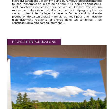
filière du carton ondulé confirme une dynamique préoccupante qui
touche l’ensemble de la chaîne de valeur. Si, depuis début 2024,
sept papeteries ont cessé leur activité en France, révélant un
mouvement de désindustrialisation, celui-ci n’épargne plus les
secteurs liés à l’emballage. La récente fermeture d’un site de
production de carton ondulé – un signal inédit pour une industrie
historiquement résiliente et ancrée dans les territoires – en
constitue une alerte particulièrement [...]
NEWSLETTER
PUBLICATIONS