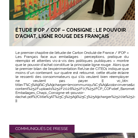
ÉTUDE IFOP / COF – CONSIGNE : LE POUVOIR
D’ACHAT, LIGNE ROUGE DES FRANÇAIS
Le premier chapitre de l’étude de Carton Ondulé de France / IFOP «
Les Français face aux emballages : perceptions, pratique du
réemploi et attentes vis-à-vis des politiques publiques » montre
que le pouvoir d'achat constitue la principale ligne rouge. Alors que
le premier bilan de l’expérimentation ReUse de CITEO1 indique que
moins d'un contenant sur quatre est retourné, cette étude éclaire
le ressenti des consommateurs qui s’ils veulent bien réemployer
ne veulent pas payer. {{ vc_btn:
title=T%C3%A9l%C3%A9charger+le+communiqu%C3%A9&color=inverse&cs
content%252Fuploads%252F2026%252F07%252FCP_COFvdef_Barometre
Emballages_Chap1_Consigne-et-pouvoir-
dachat.pdf%7Ctitle%3AT%25C3%25A9l%25C3%25A9charger%2520le%252
}}
COMMUNIQUÉS DE PRESSE