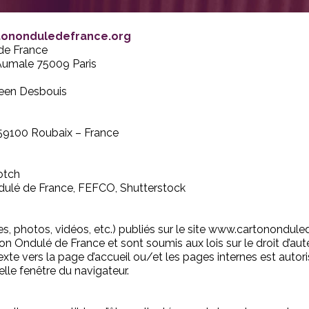
rtononduledefrance.org
de France
’Aumale 75009 Paris
reen Desbouis
59100 Roubaix – France
otch
ndulé de France, FEFCO, Shutterstock
s, photos, vidéos, etc.) publiés sur le site www.cartonondule
on Ondulé de France et sont soumis aux lois sur le droit d’aute
exte vers la page d’accueil ou/et les pages internes est autori
lle fenêtre du navigateur.