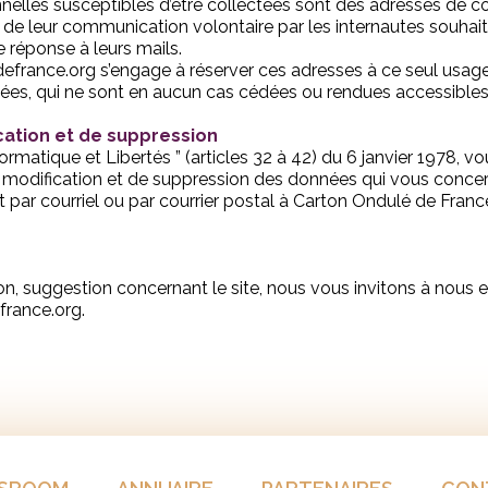
lles susceptibles d’être collectées sont des adresses de cou
te de leur communication volontaire par les internautes souhaita
e réponse à leurs mails.
france.org s’engage à réserver ces adresses à ce seul usage 
nées, qui ne sont en aucun cas cédées ou rendues accessibles 
ication et de suppression
rmatique et Libertés ” (articles 32 à 42) du 6 janvier 1978, vo
 de modification et de suppression des données qui vous conc
t par courriel ou par courrier postal à Carton Ondulé de Fran
on, suggestion concernant le site, nous vous invitons à nous e
rance.org.