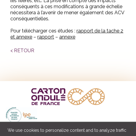
les filières, etc. La prise en compte des impacts
conséquents à ces modifications à grande échelle
nécessitera à l’avenir de mener également des ACV
conséquentielles.
Pour télécharger ces études :
rapport de la tache 2
et annexe
–
rapport
–
annexe
< RETOUR
We use cookies to personalize content and to analyze traffic
Copyright 2017-2023 Carton Ondulé de France