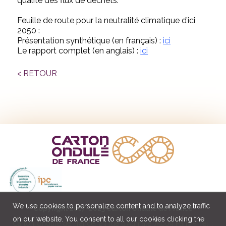
qualité des flux de déchets.
Feuille de route pour la neutralité climatique d’ici
2050 :
Présentation synthétique (en français) :
ici
Le rapport complet (en anglais) :
ici
< RETOUR
We use cookies to personalize content and to analyze traffic
Copyright 2017-2023 Carton Ondulé de France
on our website. You consent to all our cookies clicking the
Carton Ondulé de France, 23 rue d’Aumale 75009 Paris – Tél. :