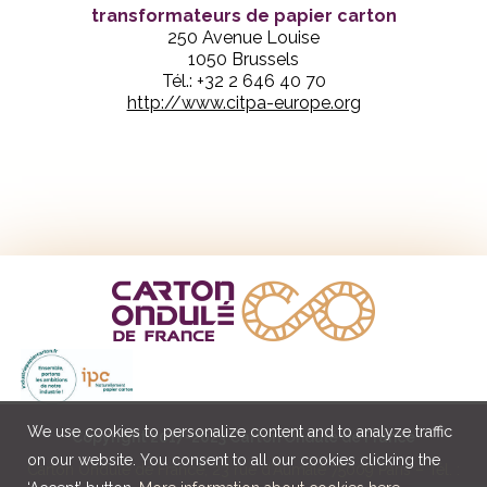
transformateurs de papier carton
250 Avenue Louise
1050 Brussels
Tél.: +32 2 646 40 70
http://www.citpa-europe.org
We use cookies to personalize content and to analyze traffic
Copyright 2017-2023 Carton Ondulé de France
on our website. You consent to all our cookies clicking the
Carton Ondulé de France, 23 rue d’Aumale 75009 Paris – Tél. :