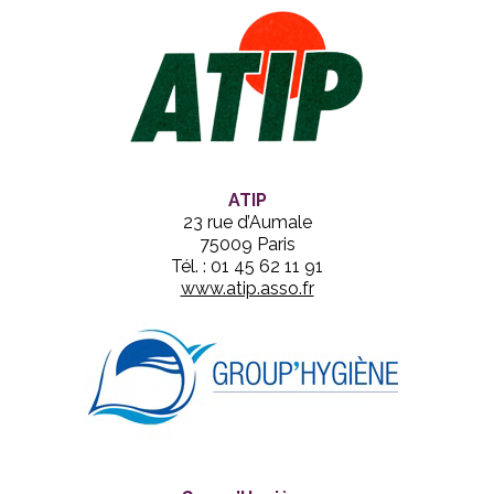
ATIP
23 rue d’Aumale
75009 Paris
Tél. : 01 45 62 11 91
www.atip.asso.fr