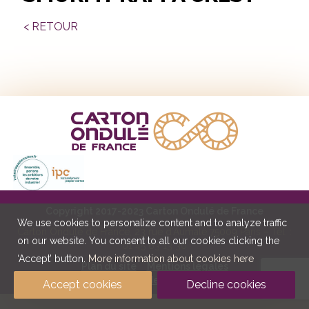
< RETOUR
Copyright 2017-2023 Carton Ondulé de France
We use cookies to personalize content and to analyze traffic
Carton Ondulé de France, 23 rue d’Aumale 75009 Paris – Tél. :
on our website. You consent to all our cookies clicking the
01 45 63 13 30
‘Accept’ button.
More information about cookies here
Plan du site
Mentions légales
Politique de confidentialité et cookies
Accept cookies
Decline cookies