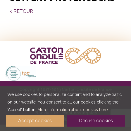
< RETOUR
Copyright 2017-2023 Carton Ondulé de France
We use cookies to personalize content and to analyze traffic
Carton Ondulé de France, 23 rue d’Aumale 75009 Paris – Tél. :
on our website. You consent to all our cookies clicking the
01 45 63 13 30
‘Accept’ button.
More information about cookies here
Plan du site
Mentions légales
Politique de confidentialité et cookies
Accept cookies
Decline cookies